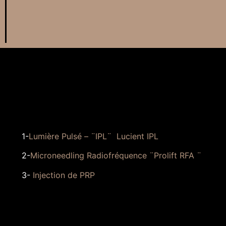
1-
Lumière Pulsé – ¨IPL¨ Lucient IPL
2-
Microneedling Radiofréquence ¨Prolift RFA ¨
3-
Injection de PRP