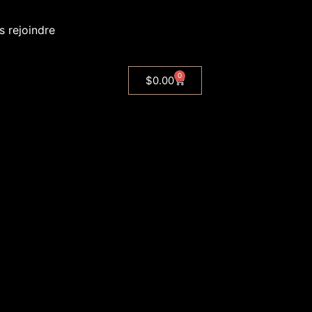
 rejoindre
0
$
0.00